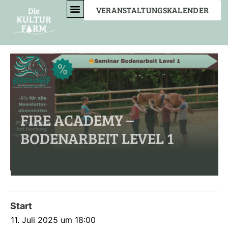
VERANSTALTUNGSKALENDER
EVENT- & SEMINARFARM
BEWEGENDES MIT ANNETTE
VERBINDENDES MIT AUREL
FIRE ACADEMY –
BODENARBEIT LEVEL 1
Start
11. Juli 2025 um 18:00