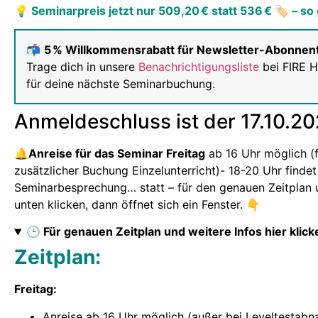
💡 Seminarpreis jetzt nur 509,20 € statt 536 € 🏷️ – so 
📬
5 % Willkommensrabatt für Newsletter-Abonnen
Trage dich in unsere
Benachrichtigungsliste
bei FIRE H
für deine nächste Seminarbuchung.
Anmeldeschluss ist der 17.10.2
🔔Anreise für das Seminar Freitag
ab 16 Uhr möglich (f
zusätzlicher Buchung Einzelunterricht)- 18-20 Uhr findet
Seminarbesprechung… statt – für den genauen Zeitplan un
unten klicken, dann öffnet sich ein Fenster. 👇
🕒 Für genauen Zeitplan und weitere Infos hier klick
Zeitplan:
Freitag:
Anreise ab 16 Uhr möglich (außer bei Leveltestabn