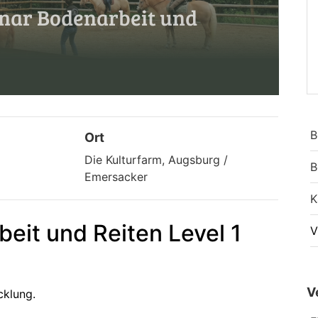
ar Bodenarbeit und
B
Ort
Die Kulturfarm, Augsburg /
B
Emersacker
K
eit und Reiten Level 1
V
V
cklung.