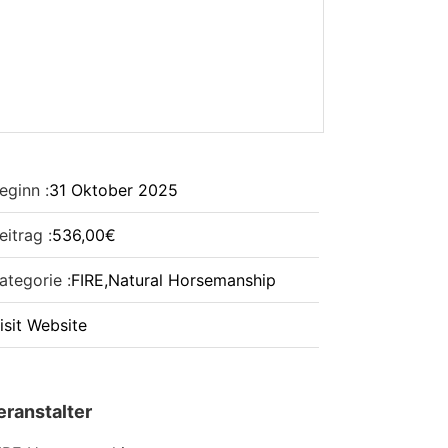
eginn :
31
Oktober
2025
eitrag :
536,00€
ategorie :
FIRE
,
Natural Horsemanship
isit Website
eranstalter