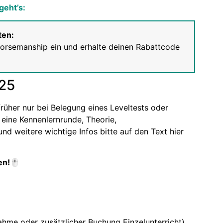
geht’s:
ten:
orsemanship ein und erhalte deinen Rabattcode
025
rüher nur bei Belegung eines Leveltests oder
 eine Kennenlernrunde, Theorie,
d weitere wichtige Infos bitte auf den Text hier
en!🖱️
ahme oder zusätzlicher Buchung Einzelunterricht)