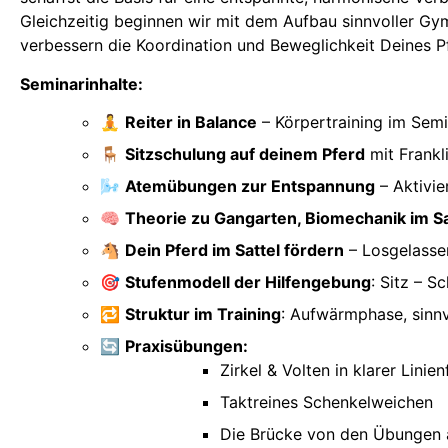
Gleichzeitig beginnen wir mit dem Aufbau sinnvoller Gym
verbessern die Koordination und Beweglichkeit Deines P
Seminarinhalte:
🧘
Reiter in Balance
– Körpertraining im Semi
🪑
Sitzschulung auf deinem Pferd
mit Frankl
🌬️
Atemübungen zur Entspannung
– Aktivi
🧠
Theorie zu Gangarten, Biomechanik im S
🐴
Dein Pferd im Sattel fördern
– Losgelassen
🎯
Stufenmodell der Hilfengebung
: Sitz – S
🔁
Struktur im Training
: Aufwärmphase, sinn
🔄
Praxisübungen:
Zirkel & Volten in klarer Linie
Taktreines Schenkelweichen
Die Brücke von den Übungen 