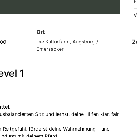
F
V
Ort
Die Kulturfarm, Augsburg /
Z
:00
Emersacker
vel 1
ttel.
alancierten Sitz und lernst, deine Hilfen klar, fair
n Reitgefühl, förderst deine Wahrnehmung – und
bindung mit deinem Pferd.