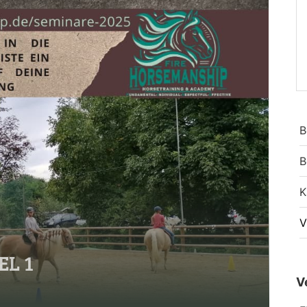
B
B
K
V
EL 1
V