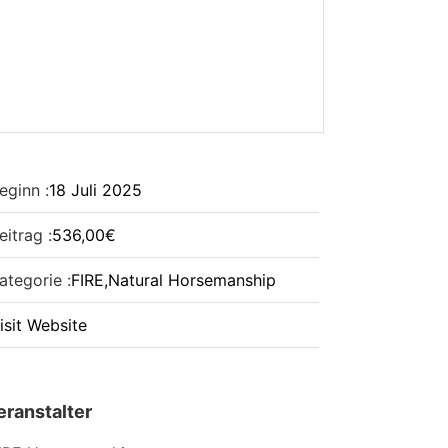
eginn :
18
Juli
2025
eitrag :
536,00€
ategorie :
FIRE
,
Natural Horsemanship
isit Website
eranstalter