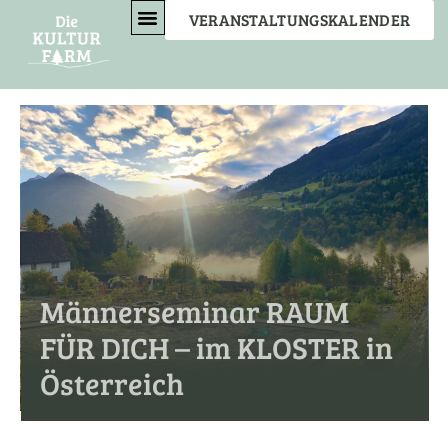
VERANSTALTUNGSKALENDER
EVENT- & SEMINARFARM
BEWEGENDES MIT ANNETTE
VERBINDENDES MIT AUREL
Männerseminar RAUM
FÜR DICH – im KLOSTER in
Österreich