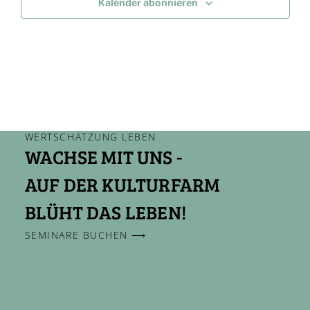
Kalender abonnieren
WERTSCHÄTZUNG LEBEN
WACHSE MIT UNS -
AUF DER KULTURFARM
BLÜHT DAS LEBEN!
SEMINARE BUCHEN ⟶