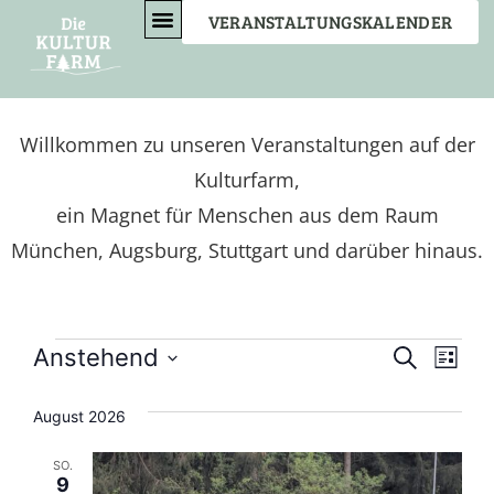
VERANSTALTUNGSKALENDER
EVENT- & SEMINARFARM
BEWEGENDES MIT ANNETTE
VERBINDENDES MIT AUREL
Willkommen zu unseren Veranstaltungen auf der
Kulturfarm,
ein Magnet für Menschen aus dem Raum
München, Augsburg, Stuttgart und darüber hinaus.
Veran
Ver
Anstehend
Suche
Liste
Datum
Ans
Such-
wählen.
August 2026
Nav
und
SO.
Ansic
9